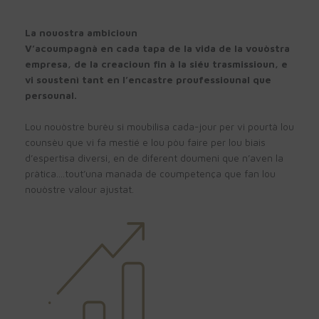
La nouostra ambicioun
V’acoumpagnà en cada tapa de la vida de la vouòstra
empresa, de la creacioun fin à la siéu trasmissioun, e
vi soustenì tant en l’encastre proufessiounal que
persounal.
Lou nouòstre burèu si moubilisa cada-jour per vi pourtà lou
counsèu que vi fa mestié e lou pòu faire per lou biais
d’espertisa diversi, en de diferent doumeni que n’aven la
pràtica….tout’una manada de coumpetença que fan lou
nouòstre valour ajustat.