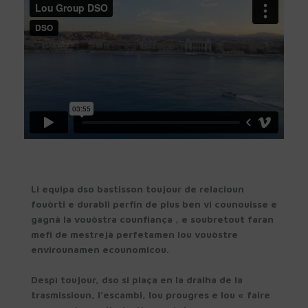
Li equipa dso bastisson toujour de relacioun
fouòrti e durabli perfin de plus ben vi counouisse e
gagnà la vouòstra counfiança , e soubretout faran
mefi de mestrejà perfetamen lou vouòstre
envirounamen ecounomicou.
Despì toujour, dso si plaça en la dralha de la
trasmissioun, l’escambi, lou prougres e lou « faire