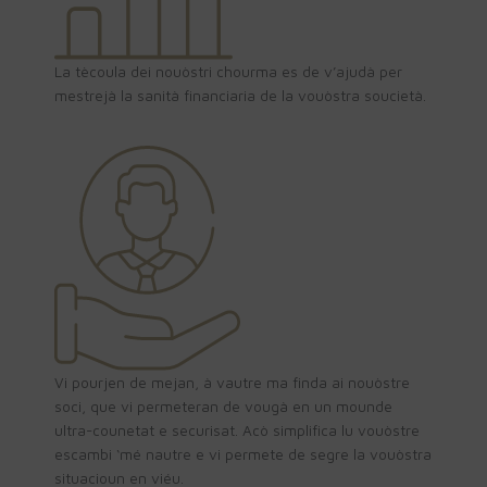
La tècoula dei nouòstri chourma es de v’ajudà per
mestrejà la sanità financiaria de la vouòstra soucietà.
Vi pourjen de mejan, à vautre ma finda ai nouòstre
soci, que vi permeteran de vougà en un mounde
ultra-counetat e securisat. Acò simplifica lu vouòstre
escambi ‘mé nautre e vi permete de segre la vouòstra
situacioun en viéu.