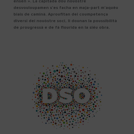
ensen ». La capitada dòu nouòstre
desvouloupamen s’es facha en maja-part m’aquèu
biais de caminà. Aproufitan dei coumpetença
diversi dei nouòstre soci, li dounan la poussibilità
de prougressà e de fà flourida en la siéu obra.