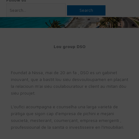
Search
for:
Lou group DSO
Foundat à Nissa, mai de 20 an fa , DSO es un gabinet
inouvant, que a bastit lou siéu desvouloupamen en plaçant
la relacioun m’ai siéu coulabouratour e client au mitan dòu
siéu proujet.
L’oufici acoumpagna e counselha una larga varietà de
pràtiga que sigon cap d’empresa de pichini e mejani
soucietà, mesteirant, coumerçant, empresa emergenti ,
proufessiounal de la sanità o investisseire en l’imoubiliari.