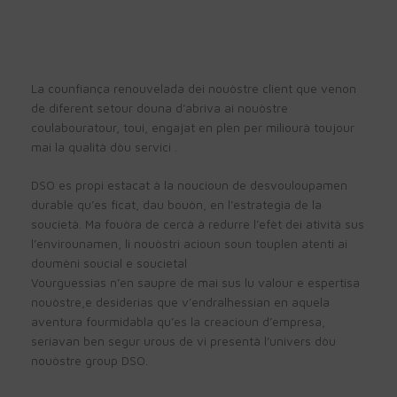
La counfiança renouvelada dei nouòstre client que venon
de diferent setour douna d’abriva ai nouòstre
coulabouratour, toui, engajat en plen per miliourà toujour
mai la qualità dòu servici .
DSO es propi estacat à la noucioun de desvouloupamen
durable qu’es ficat, dau bouòn, en l’estrategìa de la
soucietà. Ma fouòra de cercà à redurre l’efèt dei atività sus
l’envirounamen, li nouòstri acioun soun touplen atenti ai
doumèni soucial e soucietal
Vourguessias n’en saupre de mai sus lu valour e espertisa
nouòstre,e desiderias que v’endralhessian en aquela
aventura fourmidabla qu’es la creacioun d’empresa,
seriavan ben segur urous de vi presentà l’univers dòu
nouòstre group DSO.