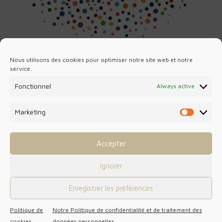
Nous utilisons des cookies pour optimiser notre site web et notre
service.
Fonctionnel
Always active
Marketing
Forgotten password?
Marketin
Nissart
Accepter
Français
Ignorer
Italiano
Enregistrer les préférences
Legal notice
| © DSO Accounting Experts |
Communication agency
MouvementCom
Politique de
Notre Politique de confidentialité et de traitement des
cookies
données personnelles