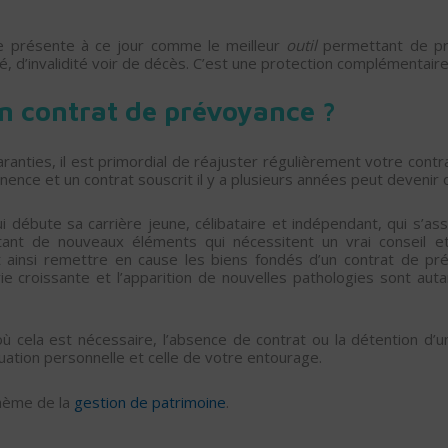
se présente à ce jour comme le meilleur
outil
permettant de pr
é, d’invalidité voir de décès. C’est une protection complémentaire
un contrat de prévoyance ?
ranties, il est primordial de réajuster régulièrement votre contrat
ence et un contrat souscrit il y a plusieurs années peut devenir 
i débute sa carrière jeune, célibataire et indépendant, qui s’as
utant de nouveaux éléments qui nécessitent un vrai conseil 
 ainsi remettre en cause les biens fondés d’un contrat de pr
vie croissante et l’apparition de nouvelles pathologies sont aut
 où cela est nécessaire, l’absence de contrat ou la détention d’
ation personnelle et celle de votre entourage.
thème de la
gestion de patrimoine
.