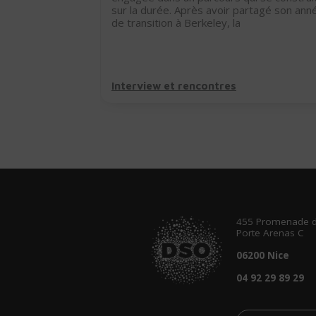
 Olivier Deleuse,
sur la durée. Après avoir partagé son ann
an, incarne
de transition à Berkeley, la
Interview et rencontres
455 Promenade d
Porte Arenas C
06200 Nice
04 92 29 89 29