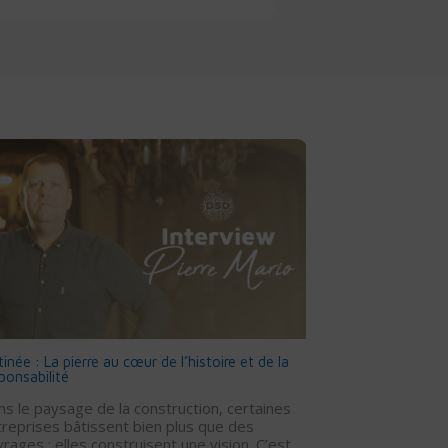
tinée : La pierre au cœur de l’histoire et de la
Congés payés : l
ponsabilité
cartes
s le paysage de la construction, certaines
Une évolution m
reprises bâtissent bien plus que des
RH et juridique
rages : elles construisent une vision. C’est
Cour de cassati