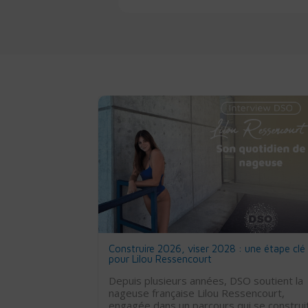
, dirigeant de
Construire 2026, viser 2028 : une étape clé
aditions tout en
pour Lilou Ressencourt
Depuis plusieurs années, DSO soutient la
r de mettre en
nageuse française Lilou Ressencourt,
 font vivre
engagée dans un parcours qui se construi