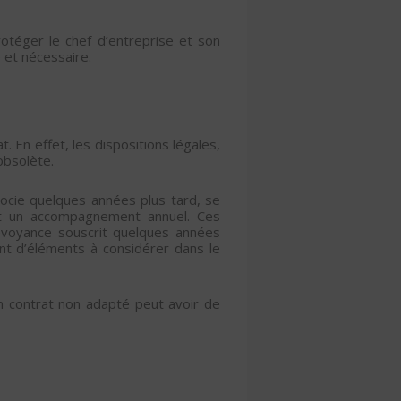
otéger le
chef d’entreprise et son
 et nécessaire.
. En effet, les dispositions légales,
obsolète.
socie quelques années plus tard, se
et un accompagnement annuel. Ces
évoyance souscrit quelques années
ant d’éléments à considérer dans le
un contrat non adapté peut avoir de