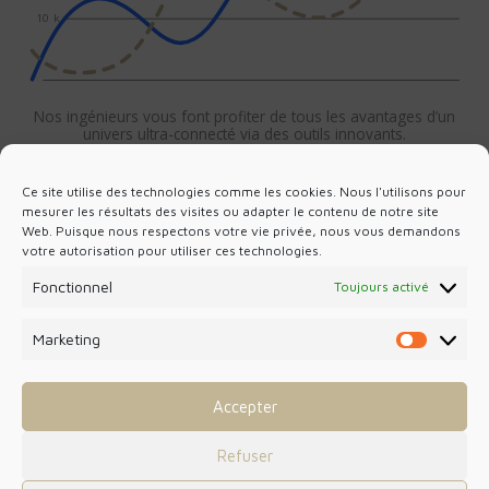
10 k
Nos ingénieurs vous font profiter de tous les avantages d’un
univers ultra-connecté via des outils innovants.
Ce site utilise des technologies comme les cookies. Nous l'utilisons pour
mesurer les résultats des visites ou adapter le contenu de notre site
Web. Puisque nous respectons votre vie privée, nous vous demandons
votre autorisation pour utiliser ces technologies.
Fonctionnel
Toujours activé
Étoffer votre réseau d’affaires
& développer votre entreprise
DSO a inscrit dans son ADN sa capacité à organiser des rendez-
Marketing
Marketin
vous dans le but de se faire rencontrer clients et partenaires.
Accepter
Refuser