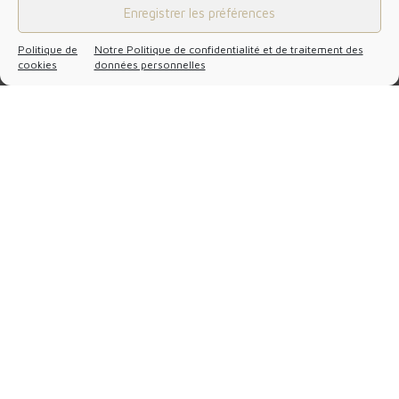
Enregistrer les préférences
Politique de
Notre Politique de confidentialité et de traitement des
cookies
données personnelles
Atelier Bistrot
Tout voir
Vous informer
des actualités
Retrouvez les dernières actualités de DSO et des articles relatifs
à la gestion, à la fiscalité, au juridique, à la paie et au droit
social.