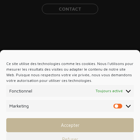
CONTACT
VOUS ÊTES…
NOS EXPERTISES
Ce site utilise des technologies comme les cookies. Nous l'utilisons pour
Artisans, Commerçants, TPE
mesurer les résultats des visites ou adapter le contenu de notre site
THE GROUP
Web. Puisque nous respectons votre vie privée, nous vous demandons
Expertise comptable
Dirigeants de PME
votre autorisation pour utiliser ces technologies.
DSO
Commissariat aux comptes
Professionnels de Santé
Fonctionnel
Toujours activé
Panacée Expertise
Fusion, Cession et Acquisition
Professionnels du BTP
Marketing
Marketin
Paie
StartUp et créateurs
Droit social
Accepter
Loueurs en Meublé
DIGITAL CABINET
Juridique
Refuser