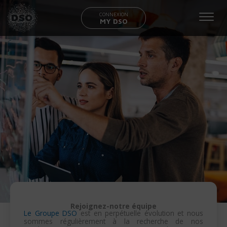
CONNEXION
MY DSO
Rejoignez-notre équipe
Le Groupe DSO
est en perpétuelle évolution et nous
sommes régulièrement à la recherche de nos