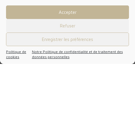
Accepter
Refuser
Enregistrer les préférences
Politique de
Notre Politique de confidentialité et de traitement des
cookies
données personnelles
Ajouter une pièce jointe (Max 4 Mo)
Afin de compléter votre candidature, nous vous
remercions de bien vouloir accepter la mention légale ci-
dessous :
VOIR LES CONDITIONS