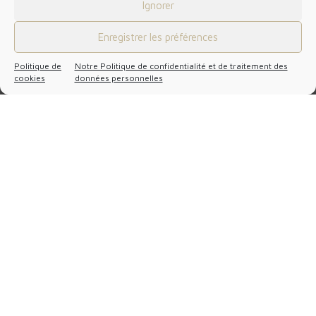
Ignorer
Approfittate
di strumenti
Enregistrer les préférences
100 k
Politique de
Notre Politique de confidentialité et de traitement des
cookies
données personnelles
10 k
Grazie ai nostri esperti potrete beneficiare di tutti i vantaggi di
un mondo ultra-connesso con l’ausilio di strumenti innovativi.