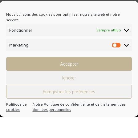
Nous utilisons des cookies pour optimiser notre site web et notre
service.
Fonctionnel
Sempre attivo
Marketing
Marketin
455 Promenade des Anglais
Porte Arenas C
Accepter
06200 Nizza
+33 (0)4 92 29 89 29
Ignorer
Enregistrer les préférences
CONTATTO
Politique de
Notre Politique de confidentialité et de traitement des
cookies
données personnelles