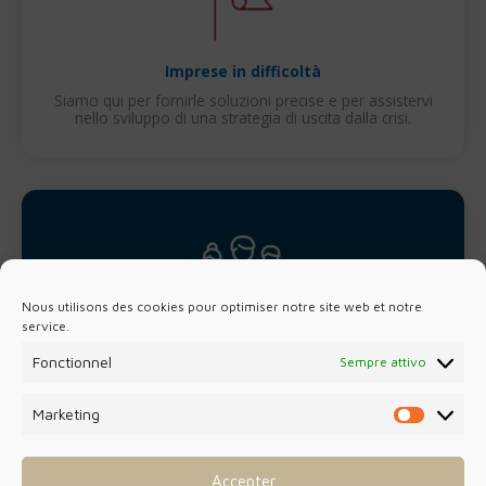
Imprese in difficoltà
Siamo qui per fornirle soluzioni precise e per assistervi
nello sviluppo di una strategia di uscita dalla crisi.
Nous utilisons des cookies pour optimiser notre site web et notre
service.
DSO Private Business Services
Setting up a ‘foreign’ company represents a strategic
opportunity, but it requires in-depth local knowledge.
Fonctionnel
Sempre attivo
We offer tailored support throughout the entire life of
your business.
Marketing
Marketin
Accepter