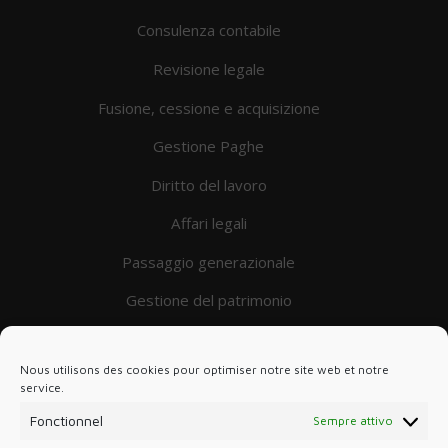
Consulenza contabile
Revisione legale
Fusione, cessione e acquisizione
Gestione Paghe
Diritto del lavoro
Affari legali
Passaggio generazionale
Gestione del patrimonio
Imprese in difficoltà
IL GRUPPO
Nous utilisons des cookies pour optimiser notre site web et notre
service.
DSO
Fonctionnel
Sempre attivo
Panacée Expertise