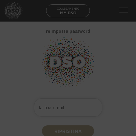
COLLEGAMENTO
MY DSO
reimposta password