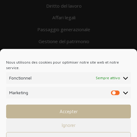
Diritto del lavoro
Affari legali
Passaggio generazionale
Gestione del patrimonio
Imprese in difficoltà
IL GRUPPO
Nous utilisons des cookies pour optimiser notre site web et notre
service.
DSO
Fonctionnel
Sempre attivo
Panacée Expertise
Marketing
Marketin
Nissart
Français
Accepter
English
Ignorer