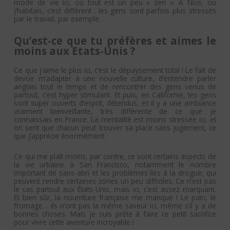
mode de vie ici, où tout est un peu « zen ». À Nice, où
j’habitais, c’est différent : les gens sont parfois plus stressés
par le travail, par exemple.
Qu’est-ce que tu préfères et aimes le
moins aux Etats-Unis ?
Ce que j’aime le plus ici, c’est le dépaysement total ! Le fait de
devoir m’adapter à une nouvelle culture, d’entendre parler
anglais tout le temps et de rencontrer des gens venus de
partout, c’est hyper stimulant. Et puis, en Californie, les gens
sont super ouverts d’esprit, détendus, et il y a une ambiance
vraiment bienveillante, très différente de ce que je
connaissais en France. La mentalité est moins stressée ici, et
on sent que chacun peut trouver sa place sans jugement, ce
que j’apprécie énormément.
Ce qui me plaît moins, par contre, ce sont certains aspects de
la vie urbaine à San Francisco, notamment le nombre
important de sans-abri et les problèmes liés à la drogue, qui
peuvent rendre certaines zones un peu difficiles. Ce n’est pas
le cas partout aux États-Unis, mais ici, c’est assez marquant.
Et bien sûr, la nourriture française me manque ! Le pain, le
fromage… ils n’ont pas la même saveur ici, même s’il y a de
bonnes choses. Mais je suis prête à faire ce petit sacrifice
pour vivre cette aventure incroyable !