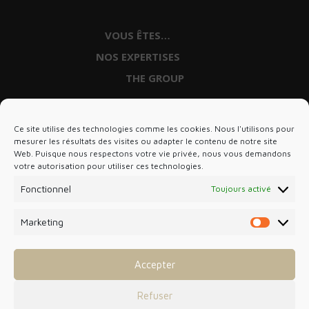
VOUS ÊTES…
NOS EXPERTISES
Artisans, Commerçants, TPE
THE GROUP
Expertise comptable
Dirigeants de PME
DSO
Commissariat aux comptes
Professionnels de Santé
Ce site utilise des technologies comme les cookies. Nous l'utilisons pour
Panacée Expertise
Fusion, Cession et Acquisition
Professionnels du BTP
mesurer les résultats des visites ou adapter le contenu de notre site
Web. Puisque nous respectons votre vie privée, nous vous demandons
Paie
votre autorisation pour utiliser ces technologies.
StartUp et créateurs
Droit social
Fonctionnel
Toujours activé
Loueurs en Meublé
DIGITAL CABINET
Juridique
Marketing
Marketin
Nissart
Transmission familiale
English
Accepter
Gestion de patrimoine
Italiano
Entreprises en difficulté
Refuser