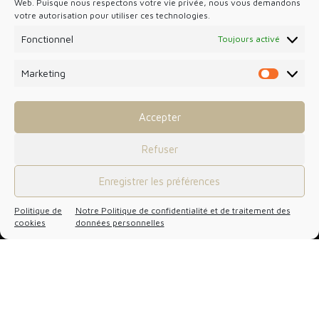
Web. Puisque nous respectons votre vie privée, nous vous demandons
votre autorisation pour utiliser ces technologies.
Fonctionnel
Toujours activé
Interview et rencontres
Marketing
Marketin
Tout voir
Accepter
Refuser
Enregistrer les préférences
Politique de
Notre Politique de confidentialité et de traitement des
cookies
données personnelles
455 Promenade des Anglais
Porte Arenas C
06200 Nice