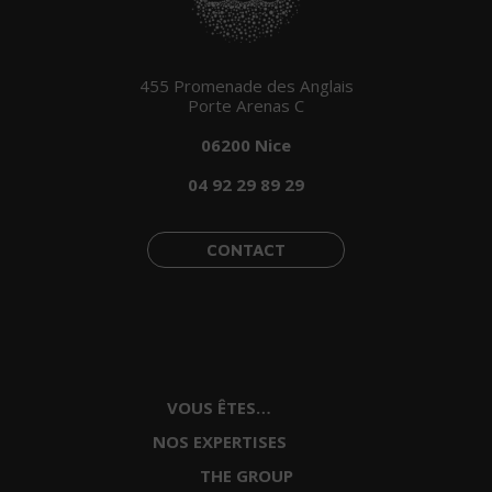
455 Promenade des Anglais
Porte Arenas C
06200 Nice
04 92 29 89 29
CONTACT
VOUS ÊTES…
NOS EXPERTISES
Artisans, Commerçants, TPE
THE GROUP
Expertise comptable