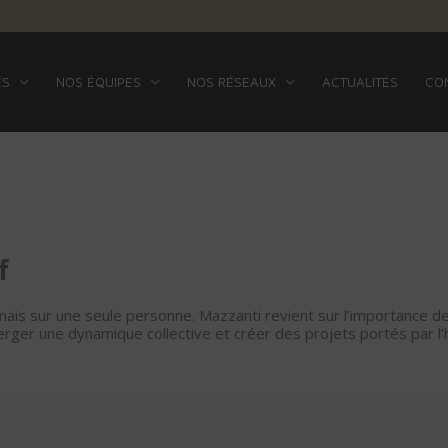
ES
NOS ÉQUIPES
NOS RÉSEAUX
ACTUALITÉS
CO
f
ais sur une seule personne. Mazzanti revient sur l’importance d
merger une dynamique collective et créer des projets portés par l’